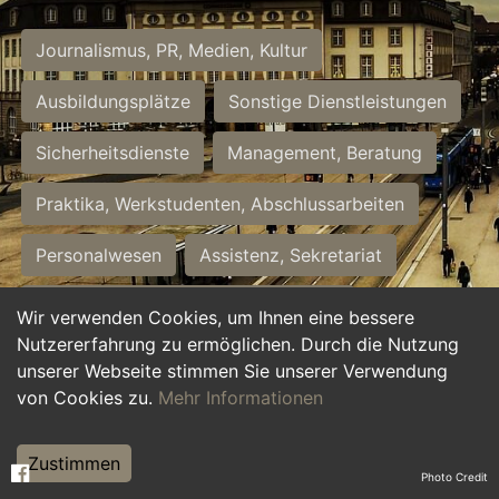
Journalismus, PR, Medien, Kultur
Ausbildungsplätze
Sonstige Dienstleistungen
Sicherheitsdienste
Management, Beratung
Praktika, Werkstudenten, Abschlussarbeiten
Personalwesen
Assistenz, Sekretariat
Hilfskräfte, Aushilfs- und Nebenjobs
Wir verwenden Cookies, um Ihnen eine bessere
Nutzererfahrung zu ermöglichen. Durch die Nutzung
Einkauf, Logistik, Materialwirtschaft
unserer Webseite stimmen Sie unserer Verwendung
von Cookies zu.
Mehr Informationen
Weiterbildung, Studium, duale Ausbildung
Tourismus
Rechtswesen
IT, Software
Zustimmen
Photo Credit