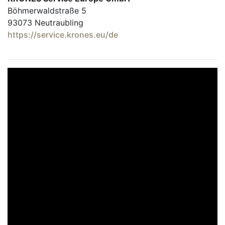
Böhmerwaldstraße 5
93073 Neutraubling
https://service.krones.eu/de