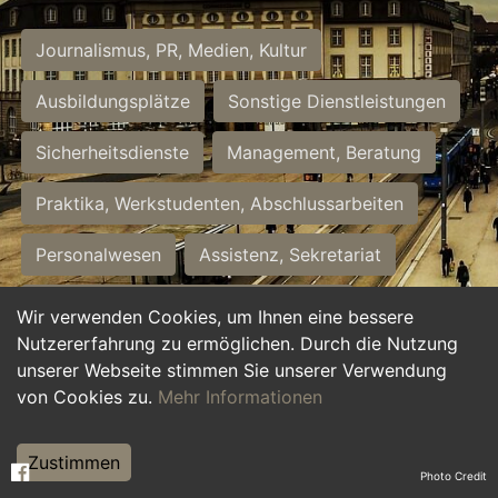
Journalismus, PR, Medien, Kultur
Ausbildungsplätze
Sonstige Dienstleistungen
Sicherheitsdienste
Management, Beratung
Praktika, Werkstudenten, Abschlussarbeiten
Personalwesen
Assistenz, Sekretariat
Hilfskräfte, Aushilfs- und Nebenjobs
Wir verwenden Cookies, um Ihnen eine bessere
Nutzererfahrung zu ermöglichen. Durch die Nutzung
Einkauf, Logistik, Materialwirtschaft
unserer Webseite stimmen Sie unserer Verwendung
von Cookies zu.
Mehr Informationen
Weiterbildung, Studium, duale Ausbildung
Tourismus
Rechtswesen
IT, Software
Zustimmen
Photo Credit