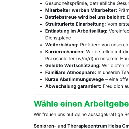
Gesundheitsprämie, betriebliche Gesu
Mitarbeiter werben Mitarbeiter:
Präm
Betriebstreue wird bei uns belohnt:
D
Strukturierte Einarbeitung:
Vom ersten
Entlastung im Arbeitsalltag:
Vereinfac
Dienstpläne
Weiterbildung:
Profitiere von unseren 
Karrierechancen:
Wir erstellen mit di
Praxisanleiter (w/m/d) in unserem Hau
Gelebte Wertschätzung:
Wir bieten r
Familiäre Atmosphäre:
In unseren Te
Kurze Abstimmungswege
– eine offe
Abwechslung garantiert:
Freu dich a
Wähle einen Arbeitgeber,
Wir freuen uns auf deine aussagekräftige 
Senioren- und Therapiezentrum Helsa G