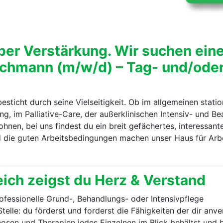
ber Verstärkung. Wir suchen ein
chmann (m/w/d) – Tag- und/oder 
ticht durch seine Vielseitigkeit. Ob im allgemeinen statio
g, im Palliative-Care, der außerklinischen Intensiv- und 
nen, bei uns findest du ein breit gefächertes, interessant
nd die guten Arbeitsbedingungen machen unser Haus für Arb
ich zeigst du Herz & Verstand
ofessionelle Grund-, Behandlungs- oder Intensivpflege
 Stelle: du förderst und forderst die Fähigkeiten der dir an
nosen und Therapien jedes Einzelnen im Blick behältst und b