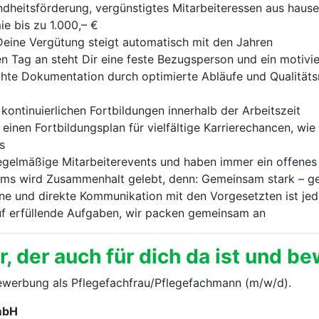
ndheitsförderung, vergünstigtes Mitarbeiteressen aus haus
ie bis zu 1.000,– €
eine Vergütung steigt automatisch mit den Jahren
 Tag an steht Dir eine feste Bezugsperson und ein motivie
hte Dokumentation durch optimierte Abläufe und Qualität
kontinuierlichen Fortbildungen innerhalb der Arbeitszeit
r einen Fortbildungsplan für vielfältige Karrierechancen, wi
s
egelmäßige Mitarbeiterevents und haben immer ein offenes O
ams wird Zusammenhalt gelebt, denn: Gemeinsam stark – g
ne und direkte Kommunikation mit den Vorgesetzten ist jed
uf erfüllende Aufgaben, wir packen gemeinsam an
 der auch für dich da ist und bew
Bewerbung als Pflegefachfrau/Pflegefachmann (m/w/d).
mbH