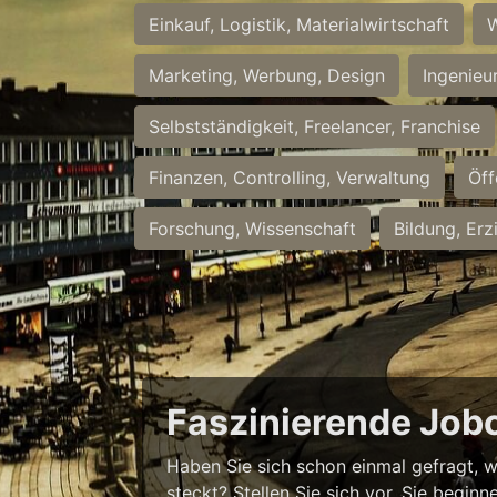
Einkauf, Logistik, Materialwirtschaft
W
Marketing, Werbung, Design
Ingenieu
Selbstständigkeit, Freelancer, Franchise
Finanzen, Controlling, Verwaltung
Öff
Forschung, Wissenschaft
Bildung, Erz
Faszinierende Job
Haben Sie sich schon einmal gefragt, w
steckt? Stellen Sie sich vor, Sie begi