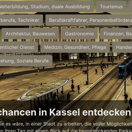
eiterbildung, Studium, duale Ausbildung
Tourismus
rberufe, Techniker
Berufskraftfahrer, Personenbeförder
Architektur, Bauwesen
Gastronomie
Finanzen, Ba
entlicher Dienst
Medizin, Gesundheit, Pflege
Handwe
iehung, Soziale Berufe
chancen in Kassel entdecken
ie es wäre, in einer Stadt zu arbeiten, die voller Möglichk
nnen Ihren Tag mit einem Blick auf die beeindruckenden Park