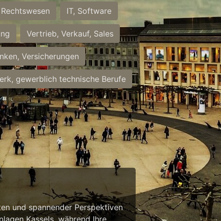
Rechtswesen
IT, Software
ung
Vertrieb, Verkauf, Sales
nken, Versicherungen
rk, gewerblich technische Berufe
eiten und spannender Perspektiven
anlagen Kassels, während Ihre