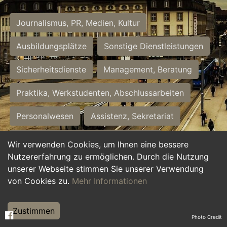
Journalismus, PR, Medien, Kultur
Ausbildungsplätze
Sonstige Dienstleistungen
Sicherheitsdienste
Management, Beratung
Praktika, Werkstudenten, Abschlussarbeiten
Personalwesen
Assistenz, Sekretariat
Hilfskräfte, Aushilfs- und Nebenjobs
Wir verwenden Cookies, um Ihnen eine bessere
Nutzererfahrung zu ermöglichen. Durch die Nutzung
Einkauf, Logistik, Materialwirtschaft
unserer Webseite stimmen Sie unserer Verwendung
von Cookies zu.
Mehr Informationen
Weiterbildung, Studium, duale Ausbildung
Tourismus
Rechtswesen
IT, Software
Zustimmen
Photo Credit