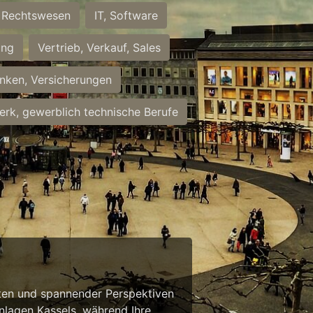
Rechtswesen
IT, Software
ung
Vertrieb, Verkauf, Sales
nken, Versicherungen
rk, gewerblich technische Berufe
eiten und spannender Perspektiven
anlagen Kassels, während Ihre