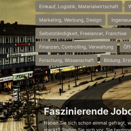
Einkauf, Logistik, Materialwirtschaft
W
Marketing, Werbung, Design
Ingenieu
Selbstständigkeit, Freelancer, Franchise
Finanzen, Controlling, Verwaltung
Öff
Forschung, Wissenschaft
Bildung, Erz
Faszinierende Job
Haben Sie sich schon einmal gefragt, w
steckt? Stellen Sie sich vor, Sie begi