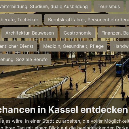
eiterbildung, Studium, duale Ausbildung
Tourismus
rberufe, Techniker
Berufskraftfahrer, Personenbeförder
Architektur, Bauwesen
Gastronomie
Finanzen, Ba
entlicher Dienst
Medizin, Gesundheit, Pflege
Handwe
iehung, Soziale Berufe
chancen in Kassel entdecken
ie es wäre, in einer Stadt zu arbeiten, die voller Möglichk
nnen Ihren Tag mit einem Blick auf die beeindruckenden Park