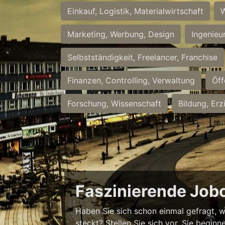
Einkauf, Logistik, Materialwirtschaft
W
Marketing, Werbung, Design
Ingenieu
Selbstständigkeit, Freelancer, Franchise
Finanzen, Controlling, Verwaltung
Öff
Forschung, Wissenschaft
Bildung, Erz
Faszinierende Job
Haben Sie sich schon einmal gefragt, w
steckt? Stellen Sie sich vor, Sie begi