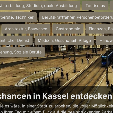
eiterbildung, Studium, duale Ausbildung
Tourismus
rberufe, Techniker
Berufskraftfahrer, Personenbeförder
Architektur, Bauwesen
Gastronomie
Finanzen, Ba
entlicher Dienst
Medizin, Gesundheit, Pflege
Handwe
iehung, Soziale Berufe
chancen in Kassel entdecken
ie es wäre, in einer Stadt zu arbeiten, die voller Möglichk
nnen Ihren Tag mit einem Blick auf die beeindruckenden Park