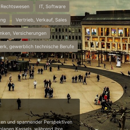
Rechtswesen
IT, Software
ung
Vertrieb, Verkauf, Sales
nken, Versicherungen
rk, gewerblich technische Berufe
eiten und spannender Perspektiven
anlagen Kassels, während Ihre