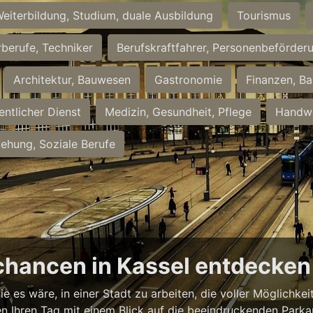
eiterbildung, Studium, duale Ausbildung
Tourismus
rberufe, Techniker
Berufskraftfahrer, Personenbeförder
Architektur, Bauwesen
Gastronomie
Finanzen, Ba
entlicher Dienst
Medizin, Gesundheit, Pflege
Handwe
iehung, Soziale Berufe
chancen in Kassel entdecken
ie es wäre, in einer Stadt zu arbeiten, die voller Möglichk
nnen Ihren Tag mit einem Blick auf die beeindruckenden Park