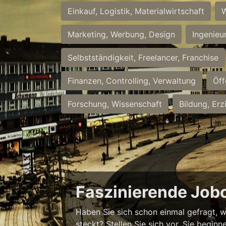
Einkauf, Logistik, Materialwirtschaft
W
Marketing, Werbung, Design
Ingenieu
Selbstständigkeit, Freelancer, Franchise
Finanzen, Controlling, Verwaltung
Öff
Forschung, Wissenschaft
Bildung, Erz
Faszinierende Job
Haben Sie sich schon einmal gefragt, w
steckt? Stellen Sie sich vor, Sie begi