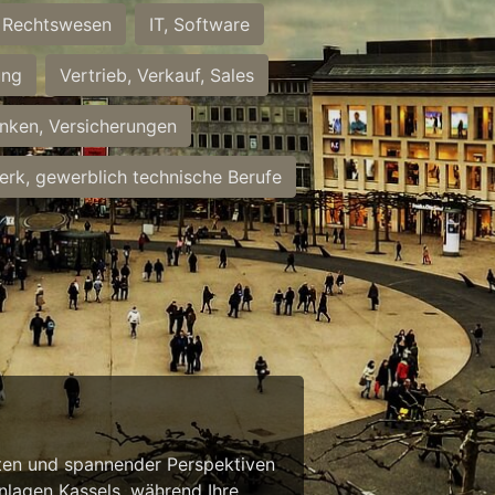
Rechtswesen
IT, Software
ung
Vertrieb, Verkauf, Sales
nken, Versicherungen
rk, gewerblich technische Berufe
eiten und spannender Perspektiven
anlagen Kassels, während Ihre