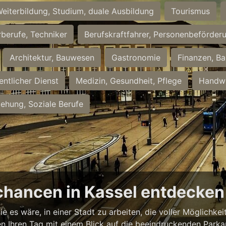
eiterbildung, Studium, duale Ausbildung
Tourismus
rberufe, Techniker
Berufskraftfahrer, Personenbeförder
Architektur, Bauwesen
Gastronomie
Finanzen, Ba
entlicher Dienst
Medizin, Gesundheit, Pflege
Handwe
iehung, Soziale Berufe
chancen in Kassel entdecken
ie es wäre, in einer Stadt zu arbeiten, die voller Möglichk
nnen Ihren Tag mit einem Blick auf die beeindruckenden Park