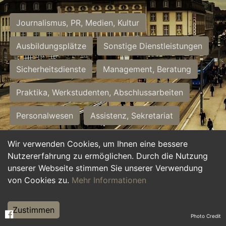
Journalismus, PR, Medien, Kultur
Ausbildungsplätze
Sonstige Dienstleistungen
Sicherheitsdienste
Management, Beratung
Praktika, Werkstudenten, Abschlussarbeiten
Personalwesen
Assistenz, Sekretariat
Hilfskräfte, Aushilfs- und Nebenjobs
Wir verwenden Cookies, um Ihnen eine bessere
Nutzererfahrung zu ermöglichen. Durch die Nutzung
Einkauf, Logistik, Materialwirtschaft
unserer Webseite stimmen Sie unserer Verwendung
von Cookies zu.
Mehr Informationen
Weiterbildung, Studium, duale Ausbildung
Tourismus
Rechtswesen
IT, Software
Zustimmen
Photo Credit