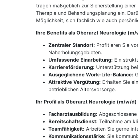
tragen maßgeblich zur Sicherstellung einer 
Therapie und Behandlungsplanung ein. Darüb
Möglichkeit, sich fachlich wie auch persönl
Ihre Benefits als Oberarzt Neurologie (m/
Zentraler Standort:
Profitieren Sie v
Naherholungsgebieten.
Umfassende Einarbeitung:
Ein strukt
Karriereförderung:
Unterstützung bei
Ausgeglichene Work-Life-Balance:
G
Attraktive Vergütung:
Erhalten Sie ei
betrieblichen Altersvorsorge.
Ihr Profil als Oberarzt Neurologie (m/w/d)
Facharztausbildung:
Abgeschlossene W
Bereitschaftsdienst:
Teilnahme am klin
Teamfähigkeit:
Arbeiten Sie gerne int
Kommunikationsstärke:
Sie kommunizi