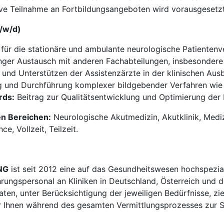
ve Teilnahme an Fortbildungsangeboten wird vorausgesetzt
m/w/d)
 für die stationäre und ambulante neurologische Patiente
ger Austausch mit anderen Fachabteilungen, insbesondere 
und Unterstützen der Assistenzärzte in der klinischen Ausb
und Durchführung komplexer bildgebender Verfahren wie
rds:
Beitrag zur Qualitätsentwicklung und Optimierung der B
en Bereichen:
Neurologische Akutmedizin, Akutklinik, Medi
e, Vollzeit, Teilzeit.
NG
ist seit 2012 eine auf das Gesundheitswesen hochspezial
hrungspersonal an Kliniken in Deutschland, Österreich und d
en, unter Berücksichtigung der jeweiligen Bedürfnisse, zi
 Ihnen während des gesamten Vermittlungsprozesses zur Sei