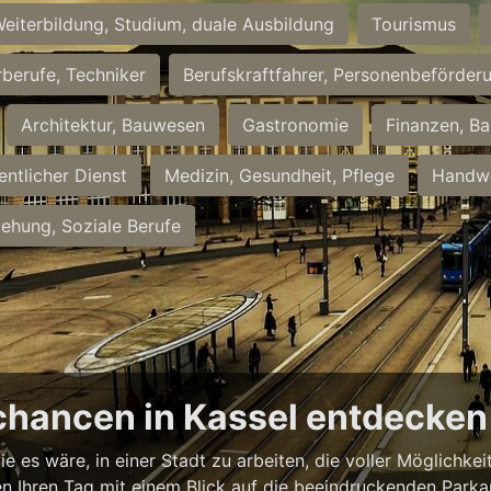
eiterbildung, Studium, duale Ausbildung
Tourismus
rberufe, Techniker
Berufskraftfahrer, Personenbeförder
Architektur, Bauwesen
Gastronomie
Finanzen, Ba
entlicher Dienst
Medizin, Gesundheit, Pflege
Handwe
iehung, Soziale Berufe
chancen in Kassel entdecken
ie es wäre, in einer Stadt zu arbeiten, die voller Möglichk
nnen Ihren Tag mit einem Blick auf die beeindruckenden Park