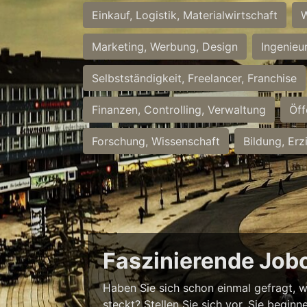
Einkauf, Logistik, Materialwirtschaft
W
Marketing, Werbung, Design
Ingenieu
Selbstständigkeit, Freelancer, Franchise
Finanzen, Controlling, Verwaltung
Öff
Forschung, Wissenschaft
Bildung, Erz
Faszinierende Job
Haben Sie sich schon einmal gefragt, w
steckt? Stellen Sie sich vor, Sie begi