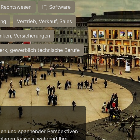
Rechtswesen
IT, Software
ung
Vertrieb, Verkauf, Sales
nken, Versicherungen
rk, gewerblich technische Berufe
eiten und spannender Perspektiven
anlagen Kassels, während Ihre