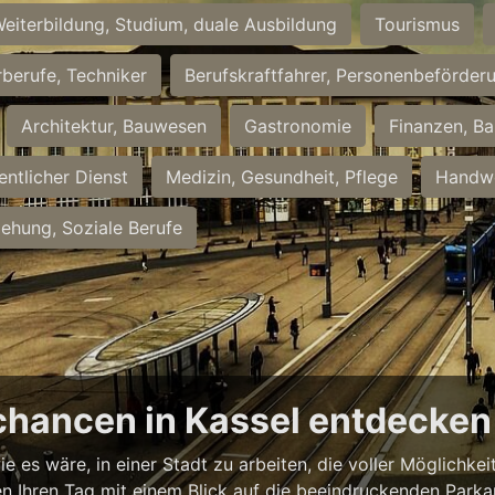
eiterbildung, Studium, duale Ausbildung
Tourismus
rberufe, Techniker
Berufskraftfahrer, Personenbeförder
Architektur, Bauwesen
Gastronomie
Finanzen, Ba
entlicher Dienst
Medizin, Gesundheit, Pflege
Handwe
iehung, Soziale Berufe
chancen in Kassel entdecken
ie es wäre, in einer Stadt zu arbeiten, die voller Möglichk
nnen Ihren Tag mit einem Blick auf die beeindruckenden Park