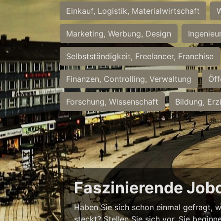
Einkauf, Logistik, Materialwirtschaft
W
Marketing, Werbung, Design
Ingenieu
Selbstständigkeit, Freelancer, Franchise
Finanzen, Controlling, Verwaltung
Öff
Forschung, Wissenschaft
Bildung, Erz
Faszinierende Job
Haben Sie sich schon einmal gefragt, w
steckt? Stellen Sie sich vor, Sie begi