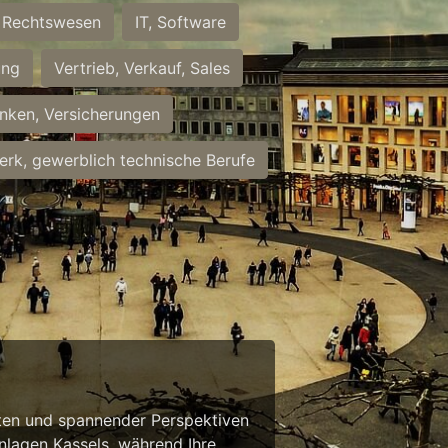
Rechtswesen
IT, Software
ung
Vertrieb, Verkauf, Sales
nken, Versicherungen
rk, gewerblich technische Berufe
eiten und spannender Perspektiven
anlagen Kassels, während Ihre