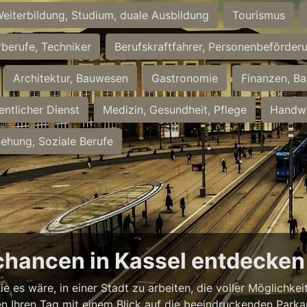
eiterbildung, Studium, duale Ausbildung
Tourismus
rberufe, Techniker
Berufskraftfahrer, Personenbeförder
Architektur, Bauwesen
Gastronomie
Finanzen, Ba
entlicher Dienst
Medizin, Gesundheit, Pflege
Handwe
iehung, Soziale Berufe
chancen in Kassel entdecken
ie es wäre, in einer Stadt zu arbeiten, die voller Möglichk
nnen Ihren Tag mit einem Blick auf die beeindruckenden Park