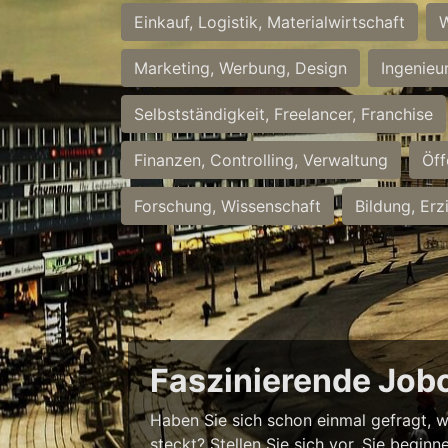
Einkauf, Logistik, Materialwirtschaft
W
Marketing, Werbung, Design
Ingenieu
Selbstständigkeit, Freelancer, Franchise
Finanzen, Controlling, Verwaltung
Öff
Forschung, Wissenschaft
Bildung, Erz
Faszinierende Job
Haben Sie sich schon einmal gefragt, w
steckt? Stellen Sie sich vor, Sie begi