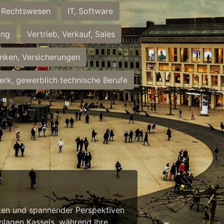
Rechtswesen
IT, Software
ung
Vertrieb, Verkauf, Sales
nken, Versicherungen
rk, gewerblich technische Berufe
eiten und spannender Perspektiven
anlagen Kassels, während Ihre