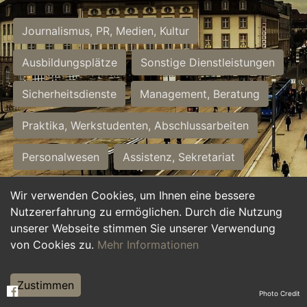
Journalismus, PR, Medien, Kultur
Ausbildungsplätze
Sonstige Dienstleistungen
Sicherheitsdienste
Management, Beratung
Praktika, Werkstudenten, Abschlussarbeiten
Personalwesen
Assistenz, Sekretariat
Hilfskräfte, Aushilfs- und Nebenjobs
Wir verwenden Cookies, um Ihnen eine bessere
Nutzererfahrung zu ermöglichen. Durch die Nutzung
Einkauf, Logistik, Materialwirtschaft
unserer Webseite stimmen Sie unserer Verwendung
von Cookies zu.
Mehr Informationen
Weiterbildung, Studium, duale Ausbildung
Tourismus
Rechtswesen
IT, Software
Zustimmen
Photo Credit