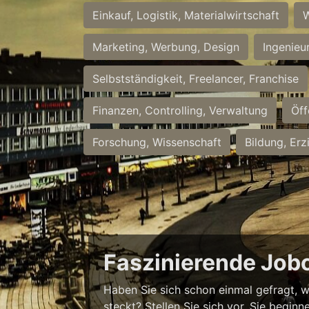
Einkauf, Logistik, Materialwirtschaft
W
Marketing, Werbung, Design
Ingenieu
Selbstständigkeit, Freelancer, Franchise
Finanzen, Controlling, Verwaltung
Öff
Forschung, Wissenschaft
Bildung, Erz
Faszinierende Job
Haben Sie sich schon einmal gefragt, w
steckt? Stellen Sie sich vor, Sie begi