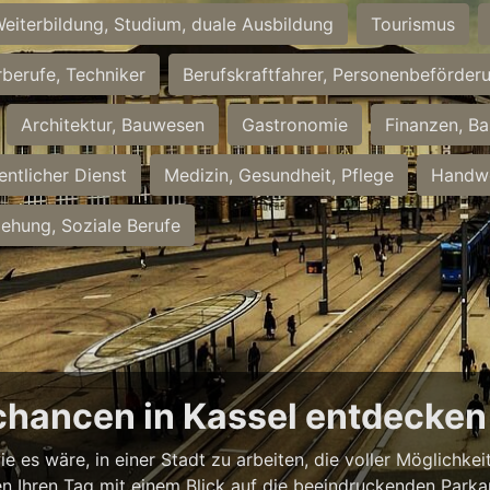
eiterbildung, Studium, duale Ausbildung
Tourismus
rberufe, Techniker
Berufskraftfahrer, Personenbeförder
Architektur, Bauwesen
Gastronomie
Finanzen, Ba
entlicher Dienst
Medizin, Gesundheit, Pflege
Handwe
iehung, Soziale Berufe
chancen in Kassel entdecken
ie es wäre, in einer Stadt zu arbeiten, die voller Möglichk
nnen Ihren Tag mit einem Blick auf die beeindruckenden Park