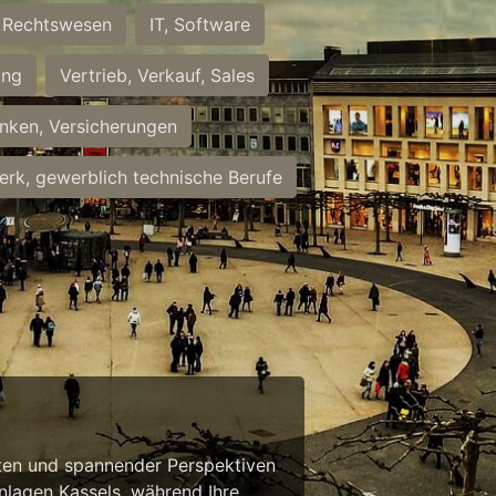
Rechtswesen
IT, Software
ung
Vertrieb, Verkauf, Sales
nken, Versicherungen
rk, gewerblich technische Berufe
eiten und spannender Perspektiven
anlagen Kassels, während Ihre