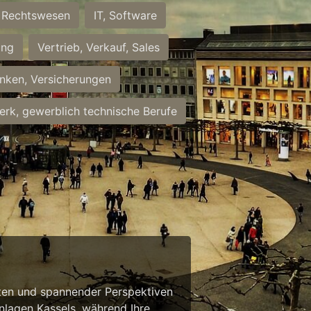
Rechtswesen
IT, Software
ung
Vertrieb, Verkauf, Sales
nken, Versicherungen
rk, gewerblich technische Berufe
eiten und spannender Perspektiven
anlagen Kassels, während Ihre