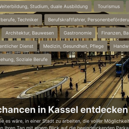
eiterbildung, Studium, duale Ausbildung
Tourismus
rberufe, Techniker
Berufskraftfahrer, Personenbeförder
Architektur, Bauwesen
Gastronomie
Finanzen, Ba
entlicher Dienst
Medizin, Gesundheit, Pflege
Handwe
iehung, Soziale Berufe
chancen in Kassel entdecken
ie es wäre, in einer Stadt zu arbeiten, die voller Möglichk
nnen Ihren Tag mit einem Blick auf die beeindruckenden Park