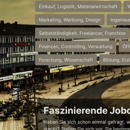
Einkauf, Logistik, Materialwirtschaft
W
Marketing, Werbung, Design
Ingenieu
Selbstständigkeit, Freelancer, Franchise
Finanzen, Controlling, Verwaltung
Öff
Forschung, Wissenschaft
Bildung, Erz
Faszinierende Job
Haben Sie sich schon einmal gefragt, w
steckt? Stellen Sie sich vor, Sie begi