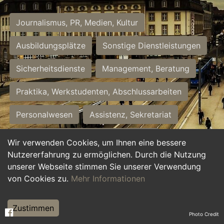
Journalismus, PR, Medien, Kultur
Ausbildungsplätze
Sonstige Dienstleistungen
Sicherheitsdienste
Management, Beratung
Praktika, Werkstudenten, Abschlussarbeiten
Personalwesen
Assistenz, Sekretariat
Hilfskräfte, Aushilfs- und Nebenjobs
Wir verwenden Cookies, um Ihnen eine bessere
Nutzererfahrung zu ermöglichen. Durch die Nutzung
Einkauf, Logistik, Materialwirtschaft
unserer Webseite stimmen Sie unserer Verwendung
von Cookies zu.
Mehr Informationen
Weiterbildung, Studium, duale Ausbildung
Tourismus
Rechtswesen
IT, Software
Zustimmen
Photo Credit