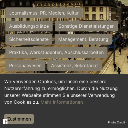
Journalismus, PR, Medien, Kultur
Ausbildungsplätze
Sonstige Dienstleistungen
Sicherheitsdienste
Management, Beratung
Praktika, Werkstudenten, Abschlussarbeiten
Personalwesen
Assistenz, Sekretariat
Hilfskräfte, Aushilfs- und Nebenjobs
Wir verwenden Cookies, um Ihnen eine bessere
Nutzererfahrung zu ermöglichen. Durch die Nutzung
Einkauf, Logistik, Materialwirtschaft
unserer Webseite stimmen Sie unserer Verwendung
von Cookies zu.
Mehr Informationen
Weiterbildung, Studium, duale Ausbildung
Tourismus
Rechtswesen
IT, Software
Zustimmen
Photo Credit