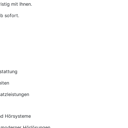
stig mit Ihnen.
b sofort.
stattung
iten
satzleistungen
nd Hörsysteme
 moderner Hörlösungen