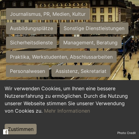
Journalismus, PR, Medien, Kultur
Ausbildungsplätze
Sonstige Dienstleistungen
Sicherheitsdienste
Management, Beratung
Praktika, Werkstudenten, Abschlussarbeiten
Personalwesen
Assistenz, Sekretariat
Hilfskräfte, Aushilfs- und Nebenjobs
Wir verwenden Cookies, um Ihnen eine bessere
Nutzererfahrung zu ermöglichen. Durch die Nutzung
Einkauf, Logistik, Materialwirtschaft
unserer Webseite stimmen Sie unserer Verwendung
von Cookies zu.
Mehr Informationen
Weiterbildung, Studium, duale Ausbildung
Tourismus
Rechtswesen
IT, Software
Zustimmen
Photo Credit