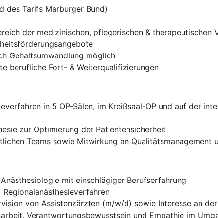
nd des Tarifs Marburger Bund)
Bereich der medizinischen, pflegerischen & therapeutische
dheitsförderungsangebote
rch Gehaltsumwandlung möglich
 berufliche Fort- & Weiterqualifizierungen
verfahren in 5 OP-Sälen, im Kreißsaal-OP und auf der interd
sie zur Optimierung der Patientensicherheit
ztlichen Teams sowie Mitwirkung an Qualitätsmanagement u
Anästhesiologie mit einschlägiger Berufserfahrung
d Regionalanästhesieverfahren
vision von Assistenzärzten (m/w/d) sowie Interesse an der
enarbeit, Verantwortungsbewusstsein und Empathie im Umga