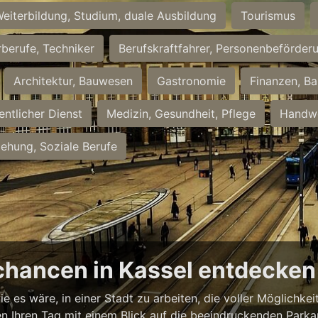
eiterbildung, Studium, duale Ausbildung
Tourismus
rberufe, Techniker
Berufskraftfahrer, Personenbeförder
Architektur, Bauwesen
Gastronomie
Finanzen, Ba
entlicher Dienst
Medizin, Gesundheit, Pflege
Handwe
iehung, Soziale Berufe
chancen in Kassel entdecken
ie es wäre, in einer Stadt zu arbeiten, die voller Möglichk
nnen Ihren Tag mit einem Blick auf die beeindruckenden Park