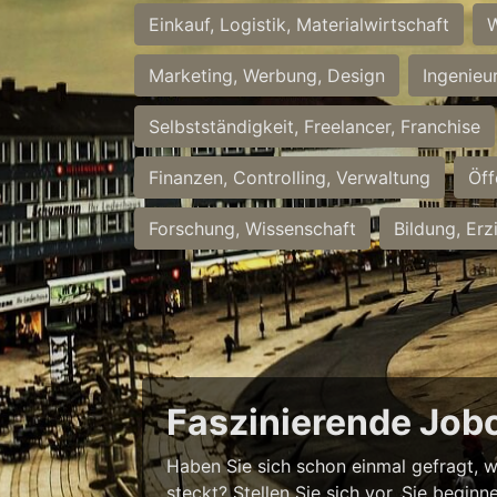
Einkauf, Logistik, Materialwirtschaft
W
Marketing, Werbung, Design
Ingenieu
Selbstständigkeit, Freelancer, Franchise
Finanzen, Controlling, Verwaltung
Öff
Forschung, Wissenschaft
Bildung, Erz
Faszinierende Job
Haben Sie sich schon einmal gefragt, w
steckt? Stellen Sie sich vor, Sie begi