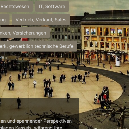
Rechtswesen
IT, Software
ung
Vertrieb, Verkauf, Sales
nken, Versicherungen
rk, gewerblich technische Berufe
eiten und spannender Perspektiven
anlagen Kassels, während Ihre