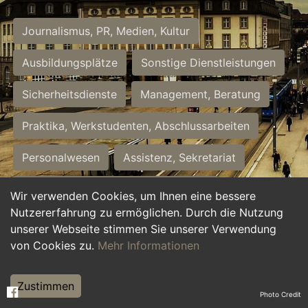
Journalismus, PR, Medien, Kultur
Ausbildungsplätze
Sonstige Dienstleistungen
Sicherheitsdienste
Management, Beratung
Praktika, Werkstudenten, Abschlussarbeiten
Personalwesen
Assistenz, Sekretariat
Hilfskräfte, Aushilfs- und Nebenjobs
Wir verwenden Cookies, um Ihnen eine bessere
Nutzererfahrung zu ermöglichen. Durch die Nutzung
Einkauf, Logistik, Materialwirtschaft
unserer Webseite stimmen Sie unserer Verwendung
von Cookies zu.
Mehr Informationen
Weiterbildung, Studium, duale Ausbildung
Tourismus
Rechtswesen
IT, Software
Zustimmen
Photo Credit