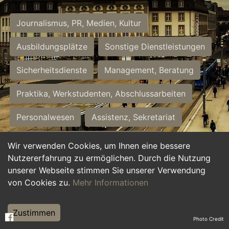
Journalismus, PR, Medien, Kultur
Ausbildungsplätze
Sonstige Dienstleistungen
Sicherheitsdienste
Management, Beratung
Praktika, Werkstudenten, Abschlussarbeiten
Personalwesen
Assistenz, Sekretariat
Hilfskräfte, Aushilfs- und Nebenjobs
Wir verwenden Cookies, um Ihnen eine bessere
Nutzererfahrung zu ermöglichen. Durch die Nutzung
Einkauf, Logistik, Materialwirtschaft
unserer Webseite stimmen Sie unserer Verwendung
von Cookies zu.
Mehr Informationen
Weiterbildung, Studium, duale Ausbildung
Tourismus
Rechtswesen
IT, Software
Zustimmen
Photo Credit