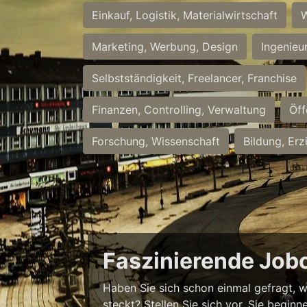
Einkauf, Logistik, Materialwirtschaft
W
Marketing, Werbung, Design
Ingenieu
Selbstständigkeit, Freelancer, Franchise
Finanzen, Controlling, Verwaltung
Öff
Forschung, Wissenschaft
Bildung, Erz
Faszinierende Job
Haben Sie sich schon einmal gefragt, w
steckt? Stellen Sie sich vor, Sie begi