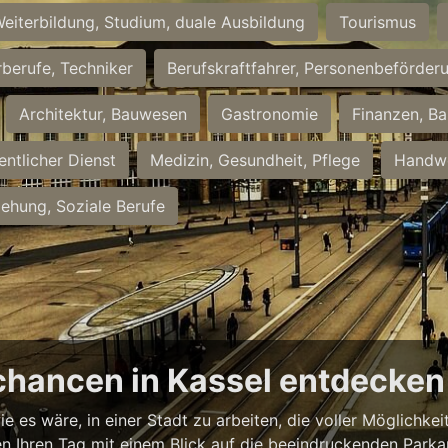
eiterbildung, Studium, duale Ausbildung
Tourismus
rberufe, Techniker
Berufskraftfahrer, Personenbeförder
Architektur, Bauwesen
Gastronomie
Finanzen, Ba
entlicher Dienst
Medizin, Gesundheit, Pflege
Handwe
iehung, Soziale Berufe
chancen in Kassel entdecken
ie es wäre, in einer Stadt zu arbeiten, die voller Möglichk
nnen Ihren Tag mit einem Blick auf die beeindruckenden Park