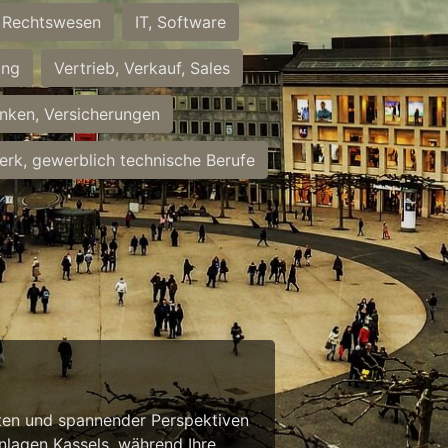
Rechtswesen
IT, Software
ung
Vertrieb, Verkauf, Sales
nken, Versicherungen
rk, gewerblich technische Berufe
eiten und spannender Perspektiven
anlagen Kassels, während Ihre