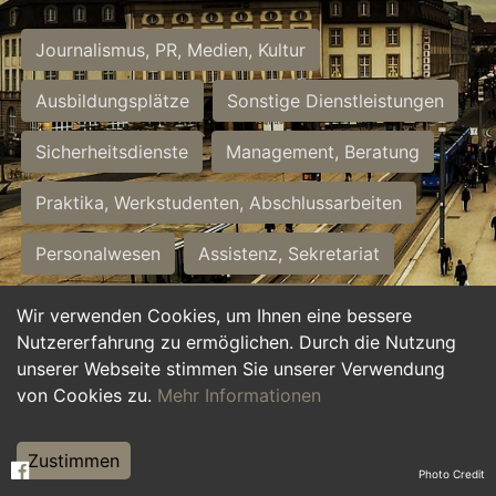
Journalismus, PR, Medien, Kultur
Ausbildungsplätze
Sonstige Dienstleistungen
Sicherheitsdienste
Management, Beratung
Praktika, Werkstudenten, Abschlussarbeiten
Personalwesen
Assistenz, Sekretariat
Hilfskräfte, Aushilfs- und Nebenjobs
Wir verwenden Cookies, um Ihnen eine bessere
Nutzererfahrung zu ermöglichen. Durch die Nutzung
Einkauf, Logistik, Materialwirtschaft
unserer Webseite stimmen Sie unserer Verwendung
von Cookies zu.
Mehr Informationen
Weiterbildung, Studium, duale Ausbildung
Tourismus
Rechtswesen
IT, Software
Zustimmen
Photo Credit